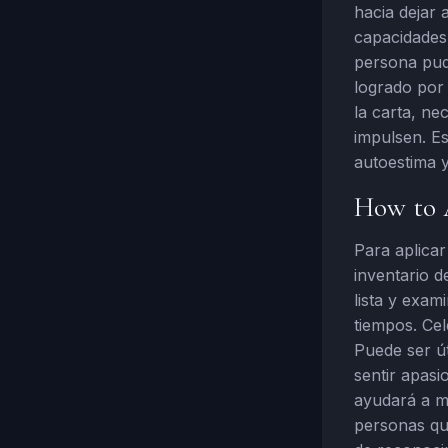
hacia dejar
capacidades 
persona pud
logrado por 
la carta, ne
impulsen. Es
autoestima y
How to A
Para aplicar
inventario 
lista y exam
tiempos. Cel
Puede ser út
sentir apasi
ayudará a m
personas que