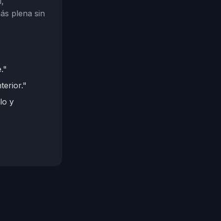
l,
ás plena sin
."
terior."
lo y