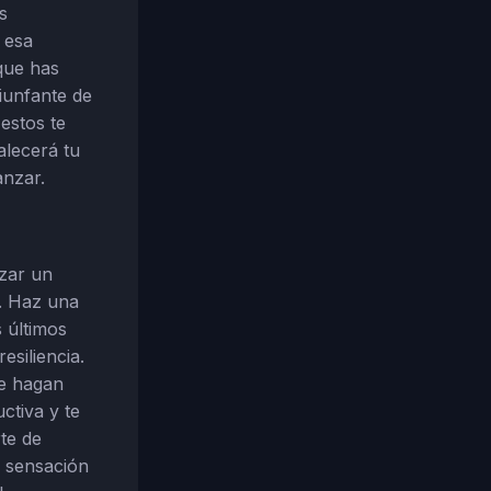
s
 esa
que has
riunfante de
 estos te
alecerá tu
anzar.
izar un
r. Haz una
 últimos
esiliencia.
te hagan
ctiva y te
te de
a sensación