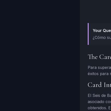
Your Que
¿Cómo su
The Car
Para superar
éxitos para 
Card Int
El Seis de B
asociado con
obtenidos. E