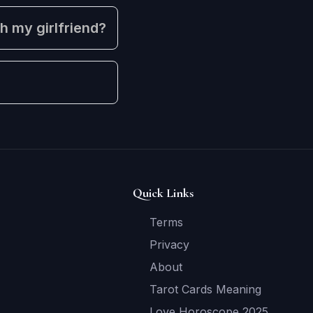
th my girlfriend?
Quick Links
Terms
Privacy
About
Tarot Cards Meaning
Love Horoscope 2025