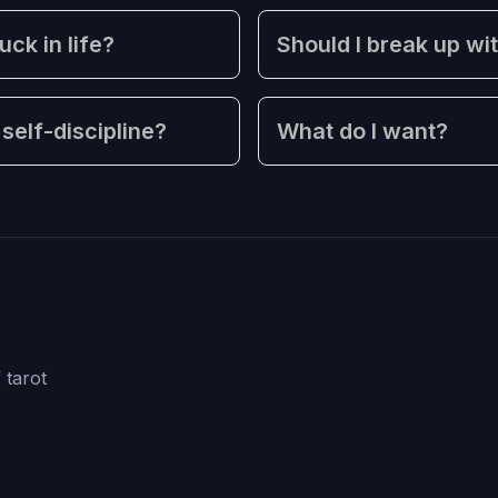
ck in life?
Should I break up wi
self-discipline?
What do I want?
 tarot