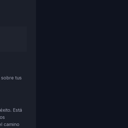
 sobre tus
éxito. Está
ros
el camino