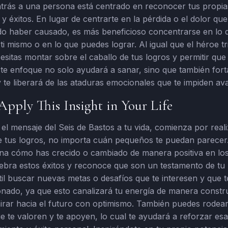
 atrás a una persona está centrado en reconocer tus propia
y éxitos. En lugar de centrarte en la pérdida o el dolor que
o haber causado, es más beneficioso concentrarse en lo 
ti mismo o en lo que puedes lograr. Al igual que el héroe t
cesitas montar sobre el caballo de tus logros y permitir que
te enfoque no solo ayudará a sanar, sino que también fort
 te liberará de las ataduras emocionales que te impiden av
pply This Insight in Your Life
 el mensaje del Seis de Bastos a tu vida, comienza por real
de tus logros, no importa cuán pequeños te puedan parece
ina cómo has crecido o cambiado de manera positiva en los
ebra estos éxitos y reconoce que son un testamento de tu r
il buscar nuevas metas o desafíos que te interesen y que 
onado, ya que esto canalizará tu energía de manera constru
irar hacia el futuro con optimismo. También puedes rodear
 te valoren y te apoyen, lo cual te ayudará a reforzar es