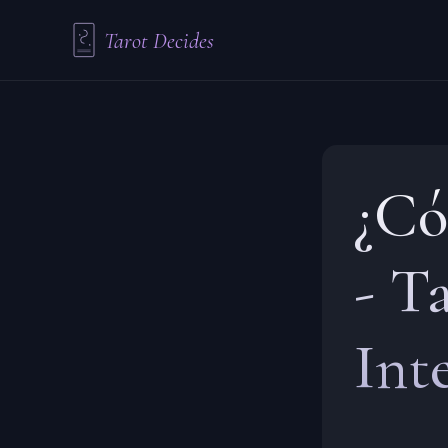
Tarot Decides
¿Có
-
Ta
Int