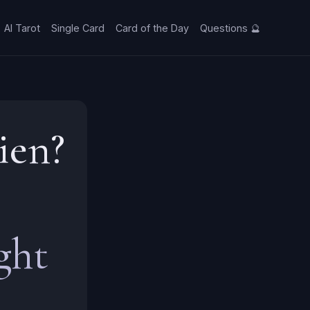
AI Tarot
Single Card
Card of the Day
Questions 🔮
ien?
ght