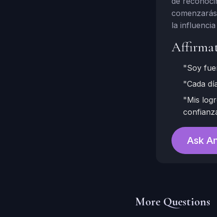
de reconocim
comenzarás a
la influenci
Affirma
"Soy fue
"Cada día
"Mis logr
confianz
Ask An
More Questions